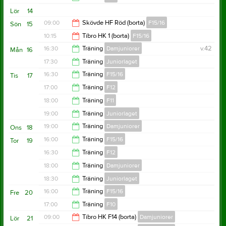
17:00
Lör
14
18:00
09:00
Skövde HF Röd (borta)
F15/16
Sön
15
10:15
Tibro HK 1 (borta)
F15/16
11:00
16:30
Träning
Damjuniorer
v.42
Mån
16
12:15
17:30
Träning
Juniorlaget
17:30
16:30
Träning
F15/16
Tis
17
19:00
17:00
Träning
F12
17:30
18:00
Träning
F11
18:00
19:00
Träning
Juniorlaget
19:00
19:00
Träning
Damjuniorer
Ons
18
20:30
16:00
Träning
F15/16
Tor
19
20:30
16:30
Träning
F12
17:30
18:00
Träning
Damjuniorer
17:30
18:30
Träning
Juniorlaget
20:30
16:00
Träning
F15/16
Fre
20
20:00
17:00
Träning
F10
17:00
09:00
Tibro HK F14 (borta)
Damjuniorer
Lör
21