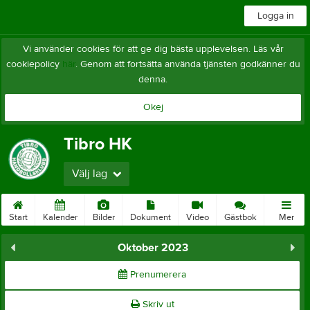
Logga in
Vi använder cookies för att ge dig bästa upplevelsen. Läs vår
cookiepolicy
här
. Genom att fortsätta använda tjänsten godkänner du
denna.
Okej
Tibro HK
Välj lag
Start
Kalender
Bilder
Dokument
Video
Gästbok
Mer
Oktober 2023
Prenumerera
Skriv ut