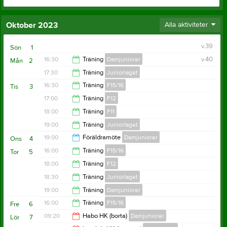
Oktober 2023
Alla aktiviteter
v.39
Sön
1
16:30
Träning
Damjuniorer
v.40
Mån
2
17:30
Träning
Juniorlaget
17:30
16:30
Träning
F15/16
Tis
3
19:00
17:00
Träning
F12
17:30
18:00
Träning
F11
18:00
19:00
Träning
Juniorlaget
19:00
19:00
Föräldramöte
Damjuniorer
Ons
4
20:30
16:00
Träning
F15/16
Tor
5
20:00
18:00
Träning
F12
17:30
18:30
Träning
Juniorlaget
19:00
19:00
Träning
Damjuniorer
20:00
16:00
Träning
F15/16
Fre
6
20:30
09:20
Habo HK (borta)
Damjuniorer
Lör
7