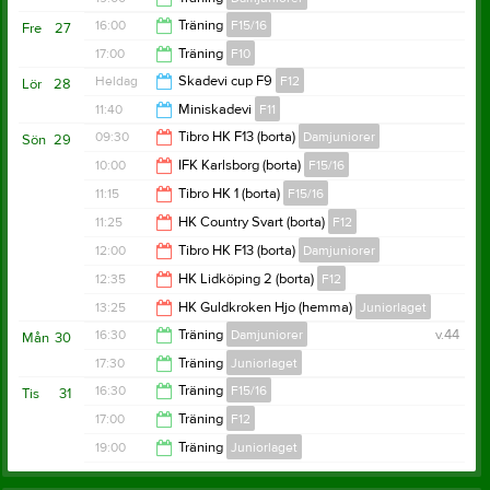
20:00
16:00
Träning
F15/16
Fre
27
20:30
17:00
Träning
F10
17:00
Heldag
Skadevi cup F9
F12
Lör
28
18:00
11:40
Miniskadevi
F11
09:30
Tibro HK F13 (borta)
Damjuniorer
Sön
29
16:00
10:00
IFK Karlsborg (borta)
F15/16
11:30
11:15
Tibro HK 1 (borta)
F15/16
12:00
11:25
HK Country Svart (borta)
F12
13:15
12:00
Tibro HK F13 (borta)
Damjuniorer
13:25
12:35
HK Lidköping 2 (borta)
F12
14:00
13:25
HK Guldkroken Hjo (hemma)
Juniorlaget
14:35
16:30
Träning
Damjuniorer
v.44
Mån
30
15:25
17:30
Träning
Juniorlaget
17:30
16:30
Träning
F15/16
Tis
31
19:00
17:00
Träning
F12
17:30
19:00
Träning
Juniorlaget
18:00