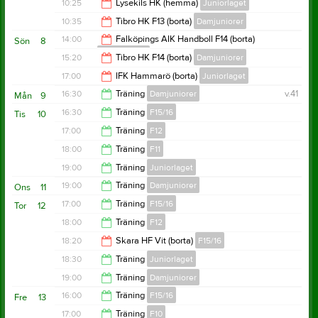
17:00
10:25
Lysekils HK (hemma)
Juniorlaget
11:20
10:35
Tibro HK F13 (borta)
Damjuniorer
12:25
14:00
Falköpings AIK Handboll F14 (borta)
Sön
8
Damjuniorer
12:35
15:20
Tibro HK F14 (borta)
Damjuniorer
16:00
17:00
IFK Hammarö (borta)
Juniorlaget
17:20
16:30
Träning
Damjuniorer
v.41
Mån
9
19:00
16:30
Träning
F15/16
Tis
10
17:30
17:00
Träning
F12
17:30
18:00
Träning
F11
18:00
19:00
Träning
Juniorlaget
19:00
19:00
Träning
Damjuniorer
Ons
11
20:30
17:00
Träning
F15/16
Tor
12
20:30
18:00
Träning
F12
18:00
18:20
Skara HF Vit (borta)
F15/16
19:00
18:30
Träning
Juniorlaget
20:20
19:00
Träning
Damjuniorer
20:00
16:00
Träning
F15/16
Fre
13
20:30
17:00
Träning
F10