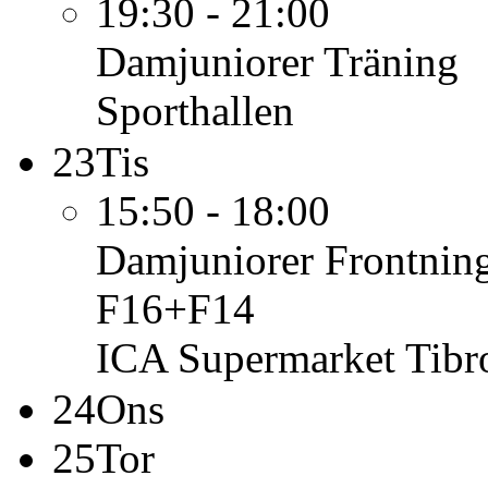
19:30 - 21:00
Damjuniorer
Träning
Sporthallen
23
Tis
15:50 - 18:00
Damjuniorer
Frontnin
F16+F14
ICA Supermarket Tibr
24
Ons
25
Tor