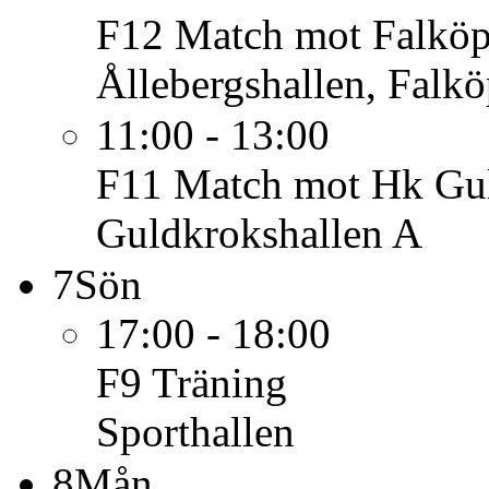
F12
Match mot Falköpi
Ållebergshallen, Falk
11:00 - 13:00
F11
Match mot Hk Gul
Guldkrokshallen A
7
Sön
17:00 - 18:00
F9
Träning
Sporthallen
8
Mån